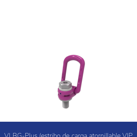
VLBG-Plus (estribo de carga atornillable VIP