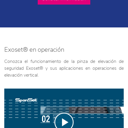
Exoset® en operación
Conozca el funcionamiento de la pinza de elevación de
seguridad Exoset® y sus aplicaciones en operaciones de
elevación vertical.